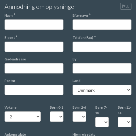
Anmodning om oplysninger
da
*
*
Navn
Efternavn
*
*
E-post
Telefon (Fax)
Gadeadresse
By
Postnr
Land
Voksne
Børn
0-1
Børn
2-6
Børn
7-
Børn
11-
10
14
Ankomstdato
Hjemrejsedato