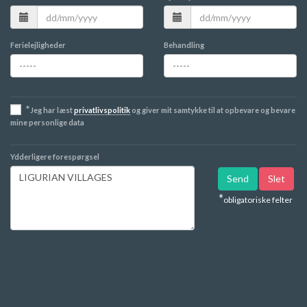
Ferielejligheder
Behandling
*
Jeg har læst
privatlivspolitik
og giver mit samtykke til at opbevare og bevare
mine personlige data
Ydderligere forespørgsel
*
obligatoriske felter